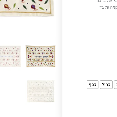
מל של ברכה
קמה על בד
כחול
כסף