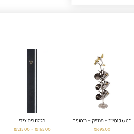
טווח
מחירים:
עד
סט 6 כוסיות + מחזיק – רימונים
מזוזת פס צידי
₪
215.00
–
₪
165.00
₪
695.00