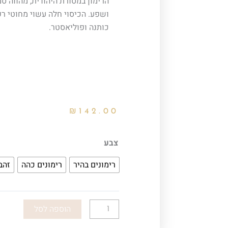
הרימון במסורת היהודית, מהווה ס
ושפע. הכיסוי חלה עשוי מחוטי ר
כותנה ופוליאסטר.
₪
142.00
כמות
צבע
של
רימונים בהיר
רימונים כהה
זהב
כיסוי
חלה
רקמה
-
הוספה לסל
רימונים