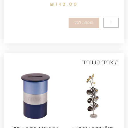
₪
142.00
כמות
הוספה לסל
של
כיסוי
חלה
רקמה
-
מוצרים קשורים
שבעת
המינים