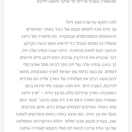
שנשארה בעורף או לכל מי שיקר וחשוב לליבנו.
למה דווקא שרשרת מעץ זית?
עץ הזית זוכה לתפוס מקום של כבוד באחד הסיפורים
הראשונים והמפורסמים שבמקרא. זהו סיפורה של היונה
ששלח נח בסיום המבול כדי לראות האם יבשה הקרקע
והגיעה העת לצאת מהתיבה. היונה שבה ובפיה עלה זית,
דבר שהביא את נח להבין שהגיע הזמן לכונן חיים חדשים.
כך היונה ובפיה עלה של זית הפך להיות סמל אוניברסלי
לשלום. גם בעת כניסת עם ישראל לארץ המובטחת, מתאר
להם משה רבינו את מעלותיה של הארץ אליה הם עתידים
להיכנס, כשבין היתר הוא מונה שבעה מיני פירות בהם
השתבחה הארץ וביניהם בולט גם עץ הזית – "ארץ חיטה
ושעורה וגפן ותאנה ורמון ארץ זית שמן ודבש". פגעי הזמן
ומזג האוויר המזיקים לצמחים ועצים רבים, אינם מכניעים
בנקל את עץ הזית. הוא מוצא בתוכו כוחות מחודשים לצמוח
שוב, בעזרת מנגנון טבעי ופלאי. יכולת ההישרדות המופלאה
של עץ הזית צריכה להוות לנו סמל ודוגמא לעמידה איתנה