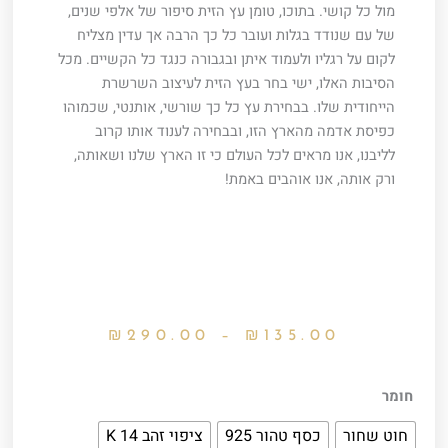
מול כל קושי. בתוכו, טומן עץ הזית סיפור של אלפי שנים,
של עם שנודד בגלות ועובר כל כך הרבה אך עדין מצליח
לקום על רגליו ולעמוד איתן ובגבורה כנגד כל הקשיים. מכל
הסיבות האלו, ישי בחר בעץ הזית לעיצוב השרשרת
הייחודית שלו. בבחירת עץ כל כך שורשי, אותנטי, שכמוהו
כפיסת אדמה מהארץ הזו, ובבחירה לענוד אותו קרוב
לליבנו, אנו מראים לכל העולם כי זו הארץ שלנו ושאותה,
ורק אותה, אנו אוהבים באמת!
טווח
₪
290.00
–
₪
135.00
מחירים:
⁦₪135.00⁩
כמות
חומר
עד
של
⁦₪290.00⁩
חוט שחור
כסף טהור 925
ציפוי זהב 14 K
שרשרת