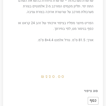
שרשרת מערבולות – שרשרת מיוחדת בהשראת העולם
התת ימי. תליון מקסים המורכב מ-2 אלמנטים בצורת
מערבולת מורכב על שרשרת ארוכה בצורת עניבה.
הפריט מיוצר מפליז בציפוי איכותי של זהב 24 קראט או
כסף בגימור מט, לפי בחירתך.
אורך: 81.5 ס"מ. גודל אלמנט 4.4×8 ס"מ.
₪
220.00
כמות
סוג ציפוי
של
כסף
שרשרת