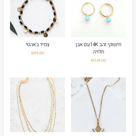
חישוקי זהב 14Kעם אבן
צמיד באהטי
תלויה
₪
95.00
₪
349.00