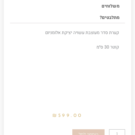
משלוחים
מתלבטים?
קערת סדר מעוצבת עשויה יציקת אלומניום
קוטר 30 ס׳׳מ
₪
599.00
כמות
הוספה לסל