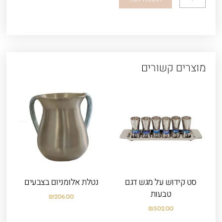
של
קערת
סדר
פסח
היום
מוצרים קשורים
אתם
יוצאים..
סט קידוש על מגש דגם
נטלת אלומניום בצבעים
טבעות
₪
206.00
₪
502.00